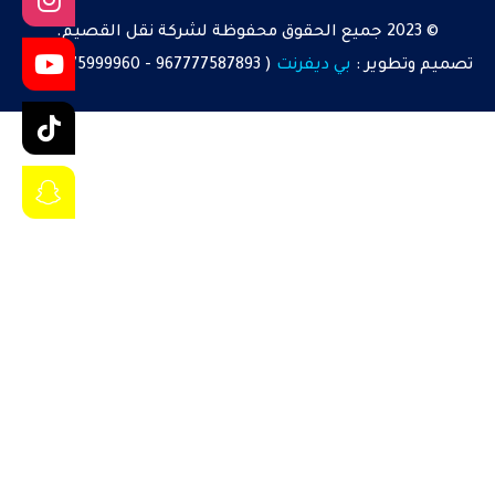
© 2023 جميع الحقوق محفوظة لشركة نقل القصيم.
تصميم
وتطوير :
بي ديفرنت
(
967777587893
-
967775999960
)