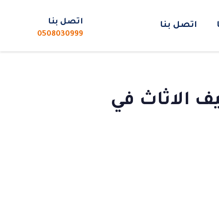
p
s
اتصل بنا
اتصل بنا
0508030999
PUBLISHED
Published
Author
IN:
on:
 الاثاث في