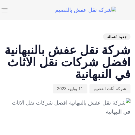
p
s
n
ED
hed
hor
IN:
on:
جديد أعمالنا
شركة نقل عفش بالنبهانية
افضل شركات نقل الاثاث
في النبهانية
شركة أثاث القصيم
11 يوليو، 2023