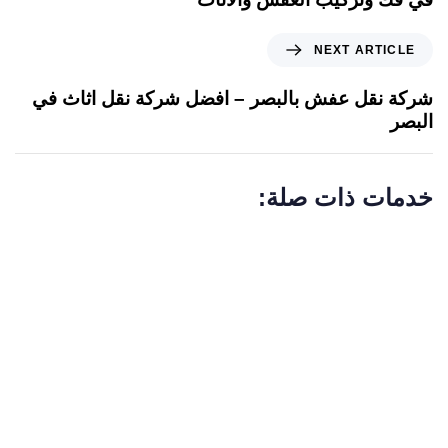
i
o
N
NEXT ARTICLE
u
e
s
x
شركة نقل عفش بالبصر – افضل شركة نقل اثاث في
A
t
البصر
r
A
t
r
i
t
خدمات ذات صلة:
c
i
l
c
e
l
e