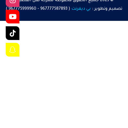
© 2023 جميع الحقوق محفوظة لشركة نقل القصيم.
تصميم
وتطوير :
بي ديفرنت
(
967777587893
-
967775999960
)