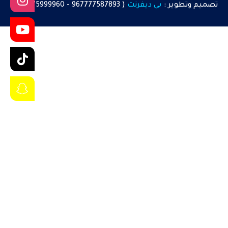
تصميم
وتطوير :
بي ديفرنت
(
967777587893
-
967775999960
)